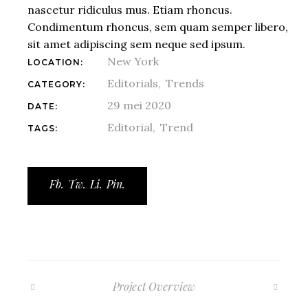
nascetur ridiculus mus. Etiam rhoncus.
Condimentum rhoncus, sem quam semper libero,
sit amet adipiscing sem neque sed ipsum.
New York
LOCATION:
Editorials
Trends
CATEGORY:
29 mei 2020
DATE:
Editorial
Trend
TAGS:
Fb.
Tw.
Li.
Pin.
Project Overview