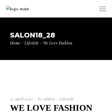
SALON18_28
Home
Lifestyle
We Love Fashion
27 april 2020
By
admin
Lifestyle
WE LOVE FASHION