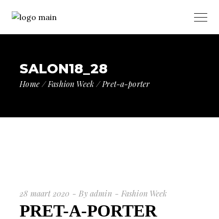
SALON18_28
Home
Fashion Week
Pret-a-porter
28 maart 2020
By
admin
Fashion Week
PRET-A-PORTER