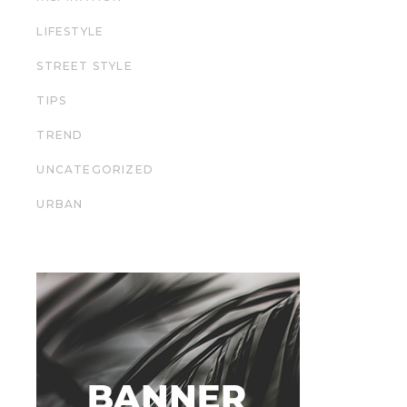
LIFESTYLE
STREET STYLE
TIPS
TREND
UNCATEGORIZED
URBAN