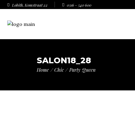
Lobith, Komstraat 22
0316 - 540 600
SALON18_28
Home
Chic
Party Queen