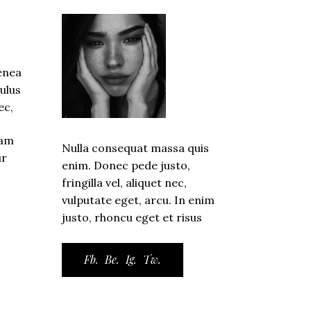
enea
ulus
ec,
iam
Nulla consequat massa quis
ur
enim. Donec pede justo,
fringilla vel, aliquet nec,
vulputate eget, arcu. In enim
justo, rhoncu eget et risus
Fb.
Be.
Ig.
Tw.