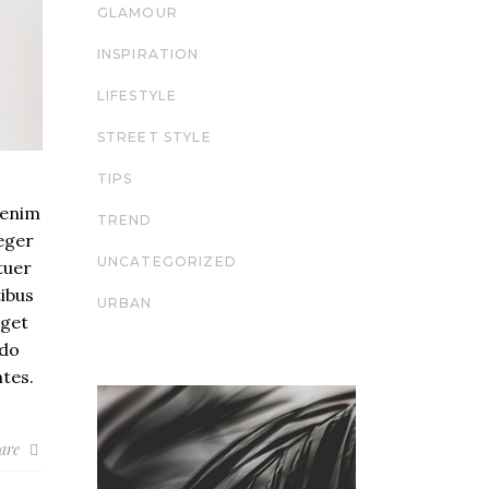
GLAMOUR
INSPIRATION
LIFESTYLE
STREET STYLE
TIPS
 enim
TREND
teger
UNCATEGORIZED
tuer
ibus
URBAN
eget
odo
tes.
are