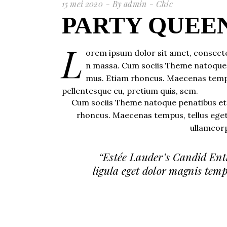
15 mei 2020
By
admin
Chic
PARTY QUEE
L
orem ipsum dolor sit amet, consecte
n massa. Cum sociis Theme natoque p
mus. Etiam rhoncus. Maecenas tempus
pellentesque eu, pretium quis, sem.
Cum sociis Theme natoque penatibus et 
rhoncus. Maecenas tempus, tellus ege
ullamcorp
“Estée Lauder’s Candid En
ligula eget dolor magnis tem