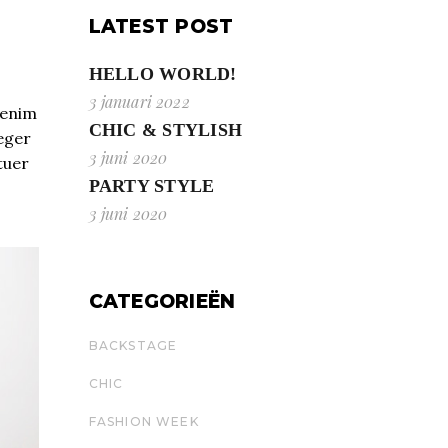
LATEST POST
HELLO WORLD!
3 januari 2022
 enim
CHIC & STYLISH
teger
3 juni 2020
tuer
PARTY STYLE
3 juni 2020
CATEGORIEËN
BACKSTAGE
CHIC
FASHION WEEK