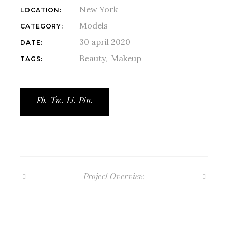
New York
LOCATION:
Models
CATEGORY:
30 april 2020
DATE:
Beauty
Makeup
TAGS:
Fb.
Tw.
Li.
Pin.
Project Overview