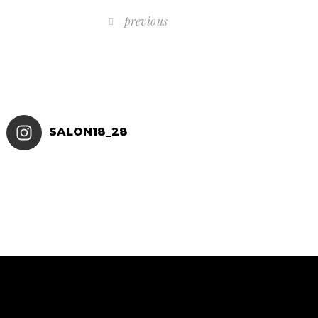
previous
SALON18_28