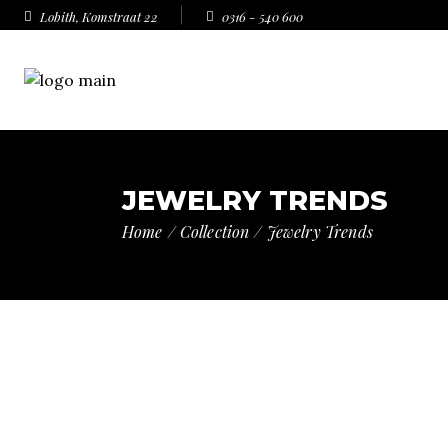
Lobith, Komstraat 22
0316 - 540 600
JEWELRY TRENDS
Home
Collection
Jewelry Trends