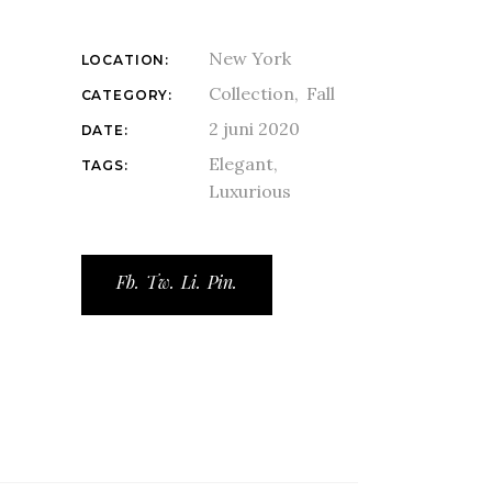
New York
LOCATION:
Collection
Fall
CATEGORY:
2 juni 2020
DATE:
Elegant
TAGS:
Luxurious
Fb.
Tw.
Li.
Pin.